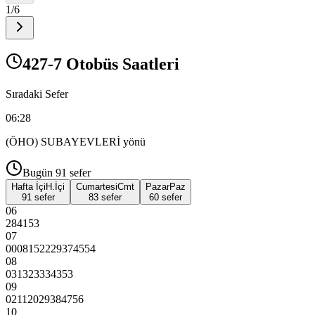
1
/
6
427-7 Otobüs Saatleri
Sıradaki Sefer
06:28
(ÖHO) SUBAYEVLERİ
yönü
Bugün
91
sefer
Hafta İçi
H.İçi
Cumartesi
Cmt
Pazar
Paz
91 sefer
83 sefer
60 sefer
06
28
41
53
07
00
08
15
22
29
37
45
54
08
03
13
23
33
43
53
09
02
11
20
29
38
47
56
10