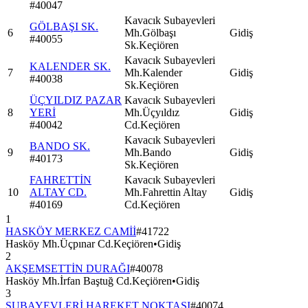
#
40047
Kavacık Subayevleri
GÖLBAŞI SK.
6
Mh.Gölbaşı
Gidiş
#
40055
Sk.Keçiören
Kavacık Subayevleri
KALENDER SK.
7
Mh.Kalender
Gidiş
#
40038
Sk.Keçiören
ÜÇYILDIZ PAZAR
Kavacık Subayevleri
8
YERİ
Mh.Üçyıldız
Gidiş
#
40042
Cd.Keçiören
Kavacık Subayevleri
BANDO SK.
9
Mh.Bando
Gidiş
#
40173
Sk.Keçiören
FAHRETTİN
Kavacık Subayevleri
10
ALTAY CD.
Mh.Fahrettin Altay
Gidiş
#
40169
Cd.Keçiören
1
HASKÖY MERKEZ CAMİİ
#
41722
Hasköy Mh.Üçpınar Cd.Keçiören
•
Gidiş
2
AKŞEMSETTİN DURAĞI
#
40078
Hasköy Mh.İrfan Baştuğ Cd.Keçiören
•
Gidiş
3
SUBAYEVLERİ HAREKET NOKTASI
#
40074