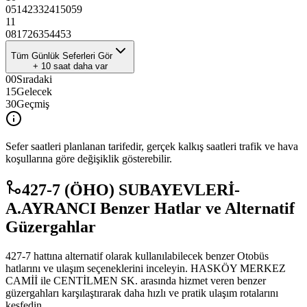
05
14
23
32
41
50
59
11
08
17
26
35
44
53
Tüm Günlük Seferleri Gör
+
10
saat daha var
00
Sıradaki
15
Gelecek
30
Geçmiş
Sefer saatleri planlanan tarifedir, gerçek kalkış saatleri trafik ve hava
koşullarına göre değişiklik gösterebilir.
427-7 (ÖHO) SUBAYEVLERİ-
A.AYRANCI Benzer Hatlar ve Alternatif
Güzergahlar
427-7 hattına alternatif olarak kullanılabilecek benzer Otobüs
hatlarını ve ulaşım seçeneklerini inceleyin. HASKÖY MERKEZ
CAMİİ ile CENTİLMEN SK. arasında hizmet veren benzer
güzergahları karşılaştırarak daha hızlı ve pratik ulaşım rotalarını
keşfedin.