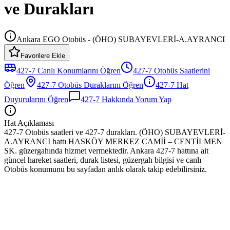
ve Durakları
Ankara EGO Otobüs - (ÖHO) SUBAYEVLERİ-A.AYRANCI
Favorilere Ekle
427-7
Canlı Konumlarını Öğren
427-7
Otobüs
Saatlerini
Öğren
427-7
Otobüs
Duraklarını Öğren
427-7
Hat
Duyurularını Öğren
427-7
Hakkında Yorum Yap
Hat Açıklaması
427-7 Otobüs saatleri ve 427-7 durakları. (ÖHO) SUBAYEVLERİ-
A.AYRANCI hattı HASKÖY MERKEZ CAMİİ – CENTİLMEN
SK. güzergahında hizmet vermektedir. Ankara 427-7 hattına ait
güncel hareket saatleri, durak listesi, güzergah bilgisi ve canlı
Otobüs konumunu bu sayfadan anlık olarak takip edebilirsiniz.