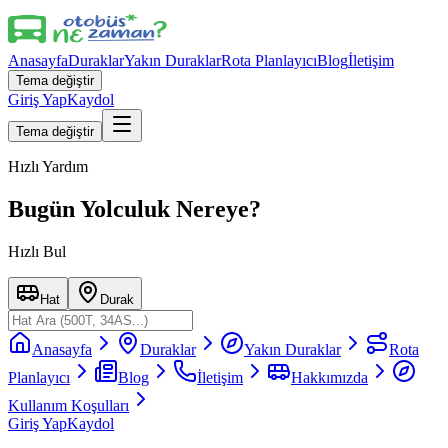
Anasayfa
Duraklar
Yakın Duraklar
Rota Planlayıcı
Blog
İletişim
Tema değiştir
Giriş Yap
Kaydol
Tema değiştir
Hızlı Yardım
Bugün Yolculuk Nereye?
Hızlı Bul
Hat
Durak
Anasayfa
Duraklar
Yakın Duraklar
Rota
Planlayıcı
Blog
İletişim
Hakkımızda
Kullanım Koşulları
Giriş Yap
Kaydol