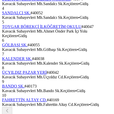
Kavacık Subayevleri Mh.Sandalcı Sk.Keçiören
•
Gidiş
4
SANDALCI SK.
#
40052
Kavacık Subayevleri Mh.Sandalcı Sk.Keçiören
•
Gidiş
5
TOYGAR BÖREKÇİ İLKÖĞRETİM OKULU
#
40047
Kavacık Subayevleri Mh.Ahmet Önder Park İçi Yolu
Keçiören
•
Gidiş
6
GÖLBAŞI SK.
#
40055
Kavacık Subayevleri Mh.Gölbaşı Sk.Keçiören
•
Gidiş
7
KALENDER SK.
#
40038
Kavacık Subayevleri Mh.Kalender Sk.Keçiören
•
Gidiş
8
ÜÇYILDIZ PAZAR YERİ
#
40042
Kavacık Subayevleri Mh.Üçyıldız Cd.Keçiören
•
Gidiş
9
BANDO SK.
#
40173
Kavacık Subayevleri Mh.Bando Sk.Keçiören
•
Gidiş
10
FAHRETTİN ALTAY CD.
#
40169
Kavacık Subayevleri Mh.Fahrettin Altay Cd.Keçiören
•
Gidiş