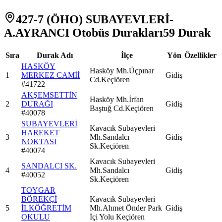
427-7 (ÖHO) SUBAYEVLERİ-
A.AYRANCI Otobüs Durakları
59
Durak
Sıra
Durak Adı
İlçe
Yön
Özellikler
HASKÖY
Hasköy Mh.Üçpınar
1
MERKEZ CAMİİ
Gidiş
Cd.Keçiören
#
41722
AKŞEMSETTİN
Hasköy Mh.İrfan
2
DURAĞI
Gidiş
Baştuğ Cd.Keçiören
#
40078
SUBAYEVLERİ
Kavacık Subayevleri
HAREKET
3
Mh.Sandalcı
Gidiş
NOKTASI
Sk.Keçiören
#
40074
Kavacık Subayevleri
SANDALCI SK.
4
Mh.Sandalcı
Gidiş
#
40052
Sk.Keçiören
TOYGAR
BÖREKÇİ
Kavacık Subayevleri
5
İLKÖĞRETİM
Mh.Ahmet Önder Park
Gidiş
OKULU
İçi Yolu Keçiören