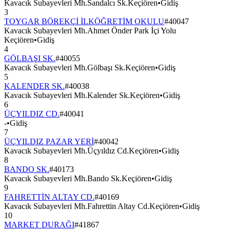
Kavacık Subayevleri Mh.Sandalcı Sk.Keçiören
•
Gidiş
3
TOYGAR BÖREKÇİ İLKÖĞRETİM OKULU
#
40047
Kavacık Subayevleri Mh.Ahmet Önder Park İçi Yolu
Keçiören
•
Gidiş
4
GÖLBAŞI SK.
#
40055
Kavacık Subayevleri Mh.Gölbaşı Sk.Keçiören
•
Gidiş
5
KALENDER SK.
#
40038
Kavacık Subayevleri Mh.Kalender Sk.Keçiören
•
Gidiş
6
ÜÇYILDIZ CD.
#
40041
-
•
Gidiş
7
ÜÇYILDIZ PAZAR YERİ
#
40042
Kavacık Subayevleri Mh.Üçyıldız Cd.Keçiören
•
Gidiş
8
BANDO SK.
#
40173
Kavacık Subayevleri Mh.Bando Sk.Keçiören
•
Gidiş
9
FAHRETTİN ALTAY CD.
#
40169
Kavacık Subayevleri Mh.Fahrettin Altay Cd.Keçiören
•
Gidiş
10
MARKET DURAĞI
#
41867