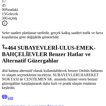
17
45
00
Sıradaki
15
Gelecek
30
Geçmiş
Sefer saatleri planlanan tarifedir, gerçek kalkış saatleri trafik ve hava
koşullarına göre değişiklik gösterebilir.
464 SUBAYEVLERİ-ULUS-EMEK-
BAHÇELİEVLER Benzer Hatlar ve
Alternatif Güzergahlar
464 hattına alternatif olarak kullanılabilecek benzer Otobüs hatlarını
ve ulaşım seçeneklerini inceleyin. SUBAYEVLERİ HAREKET
NOKTASI ile CENTİLMEN SK. arasında hizmet veren benzer
güzergahları karşılaştırarak daha hızlı ve pratik ulaşım rotalarını
keşfedin.
448