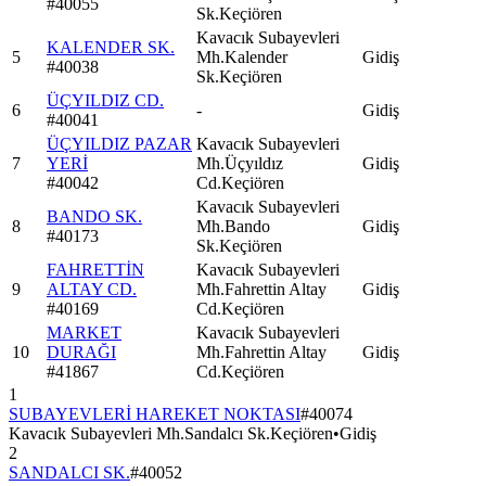
#
40055
Sk.Keçiören
Kavacık Subayevleri
KALENDER SK.
5
Mh.Kalender
Gidiş
#
40038
Sk.Keçiören
ÜÇYILDIZ CD.
6
-
Gidiş
#
40041
ÜÇYILDIZ PAZAR
Kavacık Subayevleri
7
YERİ
Mh.Üçyıldız
Gidiş
#
40042
Cd.Keçiören
Kavacık Subayevleri
BANDO SK.
8
Mh.Bando
Gidiş
#
40173
Sk.Keçiören
FAHRETTİN
Kavacık Subayevleri
9
ALTAY CD.
Mh.Fahrettin Altay
Gidiş
#
40169
Cd.Keçiören
MARKET
Kavacık Subayevleri
10
DURAĞI
Mh.Fahrettin Altay
Gidiş
#
41867
Cd.Keçiören
1
SUBAYEVLERİ HAREKET NOKTASI
#
40074
Kavacık Subayevleri Mh.Sandalcı Sk.Keçiören
•
Gidiş
2
SANDALCI SK.
#
40052