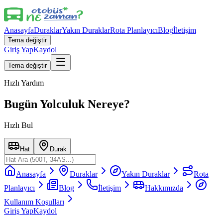
Anasayfa
Duraklar
Yakın Duraklar
Rota Planlayıcı
Blog
İletişim
Tema değiştir
Giriş Yap
Kaydol
Tema değiştir
Hızlı Yardım
Bugün Yolculuk Nereye?
Hızlı Bul
Hat
Durak
Anasayfa
Duraklar
Yakın Duraklar
Rota
Planlayıcı
Blog
İletişim
Hakkımızda
Kullanım Koşulları
Giriş Yap
Kaydol