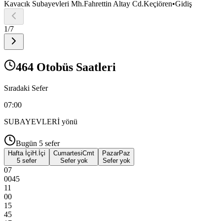
Kavacık Subayevleri Mh.Fahrettin Altay Cd.Keçiören
•
Gidiş
1
/
7
464 Otobüs Saatleri
Sıradaki Sefer
07:00
SUBAYEVLERİ
yönü
Bugün
5
sefer
Hafta İçi
H.İçi
Cumartesi
Cmt
Pazar
Paz
5 sefer
Sefer yok
Sefer yok
07
00
45
11
00
15
45