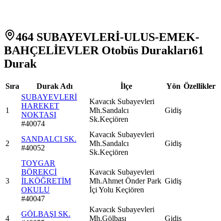
464 SUBAYEVLERİ-ULUS-EMEK-
BAHÇELİEVLER Otobüs Durakları
61
Durak
Sıra
Durak Adı
İlçe
Yön
Özellikler
SUBAYEVLERİ
Kavacık Subayevleri
HAREKET
1
Mh.Sandalcı
Gidiş
NOKTASI
Sk.Keçiören
#
40074
Kavacık Subayevleri
SANDALCI SK.
2
Mh.Sandalcı
Gidiş
#
40052
Sk.Keçiören
TOYGAR
BÖREKÇİ
Kavacık Subayevleri
3
İLKÖĞRETİM
Mh.Ahmet Önder Park
Gidiş
OKULU
İçi Yolu Keçiören
#
40047
Kavacık Subayevleri
GÖLBAŞI SK.
4
Mh.Gölbaşı
Gidiş