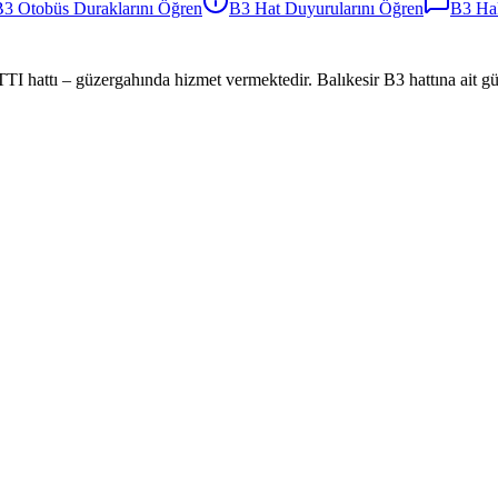
B3
Otobüs
Duraklarını Öğren
B3
Hat Duyurularını Öğren
B3
Hak
ı – güzergahında hizmet vermektedir. Balıkesir B3 hattına ait güncel 