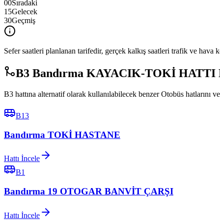
00
Sıradaki
15
Gelecek
30
Geçmiş
Sefer saatleri planlanan tarifedir, gerçek kalkış saatleri trafik ve hava k
B3 Bandırma KAYACIK-TOKİ HATTI Ben
B3 hattına alternatif olarak kullanılabilecek benzer Otobüs hatlarını ve
B13
Bandırma TOKİ HASTANE
Hattı İncele
B1
Bandırma 19 OTOGAR BANVİT ÇARŞI
Hattı İncele