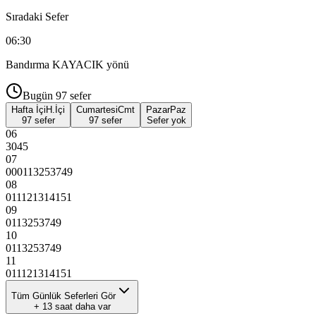
Sıradaki Sefer
06:30
Bandırma KAYACIK
yönü
Bugün
97
sefer
Hafta İçi
H.İçi
Cumartesi
Cmt
Pazar
Paz
97 sefer
97 sefer
Sefer yok
06
30
45
07
00
01
13
25
37
49
08
01
11
21
31
41
51
09
01
13
25
37
49
10
01
13
25
37
49
11
01
11
21
31
41
51
Tüm Günlük Seferleri Gör
+
13
saat daha var