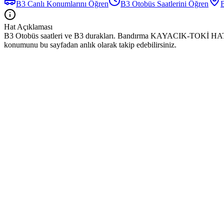
B3
Canlı Konumlarını Öğren
B3
Otobüs
Saatlerini Öğren
Hat Açıklaması
B3 Otobüs saatleri ve B3 durakları. Bandırma KAYACIK-TOKİ HATTI hatt
konumunu bu sayfadan anlık olarak takip edebilirsiniz.