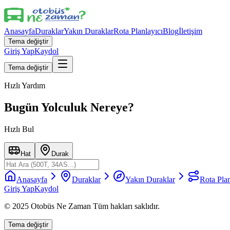
Anasayfa
Duraklar
Yakın Duraklar
Rota Planlayıcı
Blog
İletişim
Tema değiştir
Giriş Yap
Kaydol
Tema değiştir
Hızlı Yardım
Bugün Yolculuk Nereye?
Hızlı Bul
Hat
Durak
Anasayfa
Duraklar
Yakın Duraklar
Rota Plan
Giriş Yap
Kaydol
© 2025 Otobüs Ne Zaman Tüm hakları saklıdır.
Tema değiştir