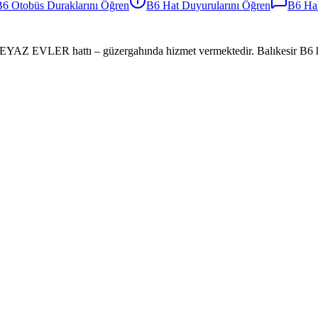
B6
Otobüs
Duraklarını Öğren
B6
Hat Duyurularını Öğren
B6
Hak
EVLER hattı – güzergahında hizmet vermektedir. Balıkesir B6 hattına 