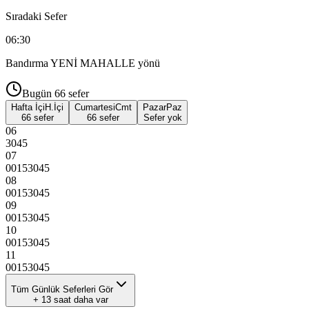
Sıradaki Sefer
06:30
Bandırma YENİ MAHALLE
yönü
Bugün
66
sefer
Hafta İçi
H.İçi
Cumartesi
Cmt
Pazar
Paz
66 sefer
66 sefer
Sefer yok
06
30
45
07
00
15
30
45
08
00
15
30
45
09
00
15
30
45
10
00
15
30
45
11
00
15
30
45
Tüm Günlük Seferleri Gör
+
13
saat daha var