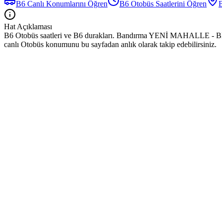
B6
Canlı Konumlarını Öğren
B6
Otobüs
Saatlerini Öğren
Hat Açıklaması
B6 Otobüs saatleri ve B6 durakları. Bandırma YENİ MAHALLE - BEYAZ 
canlı Otobüs konumunu bu sayfadan anlık olarak takip edebilirsiniz.