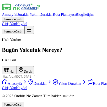
Anasayfa
Duraklar
Yakın Duraklar
Rota Planlayıcı
Blog
İletişim
Tema değiştir
Giriş Yap
Kaydol
Tema değiştir
Hızlı Yardım
Bugün Yolculuk Nereye?
Hızlı Bul
Hat
Durak
Anasayfa
Duraklar
Yakın Duraklar
Rota Plan
Giriş Yap
Kaydol
© 2025 Otobüs Ne Zaman Tüm hakları saklıdır.
Tema değiştir