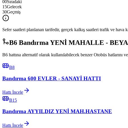
00
Sıradaki
15
Gelecek
30
Geçmiş
Sefer saatleri planlanan tarifedir, gerçek kalkış saatleri trafik ve hava k
B6 Bandırma YENİ MAHALLE - BEYAZ E
B6 hattına alternatif olarak kullanılabilecek benzer Otobüs hatlarını ve
B8
Bandırma 600 EVLER - SANAYİ HATTI
Hattı İncele
B15
Bandırma AYYILDIZ YENİ MAH.HASTANE
Hattı İncele